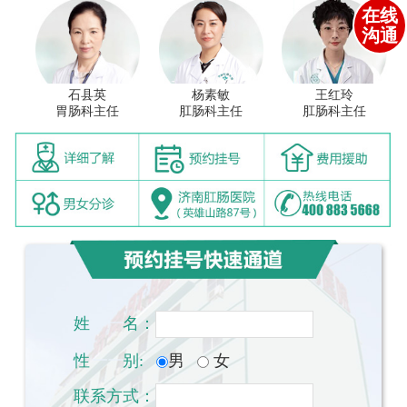
在线
沟通
石县英
杨素敏
王红玲
胃肠科主任
肛肠科主任
肛肠科主任
姓
一一
名：
性
一一
别:
男
女
联系方式：