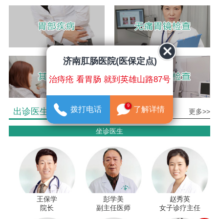
济南肛肠医院(医保定点)
治痔疮 看胃肠 就到英雄山路87号
9
拨打电话
了解详情
出诊医生介绍
更多>>
坐诊医生
王保学
彭学美
赵秀英
院长
副主任医师
女子诊疗主任