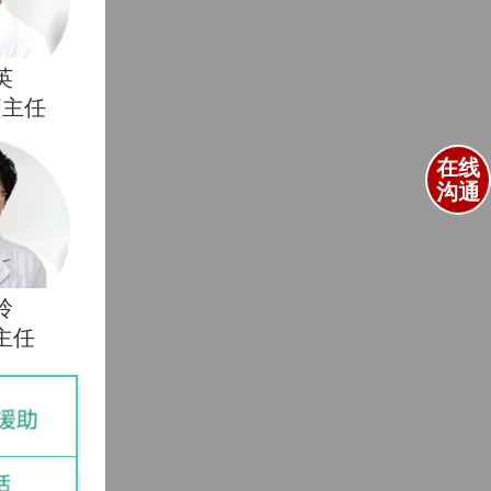
英
疗主任
在线
沟通
玲
主任