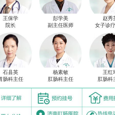
王保学
彭学美
赵秀
院长
副主任医师
女子诊
石县英
杨素敏
王红
胃肠科主任
肛肠科主任
肛肠科