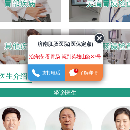
济南肛肠医院(医保定点)
治痔疮 看胃肠 就到英雄山路87号
9
拨打电话
了解详情
医生介绍
坐诊医生