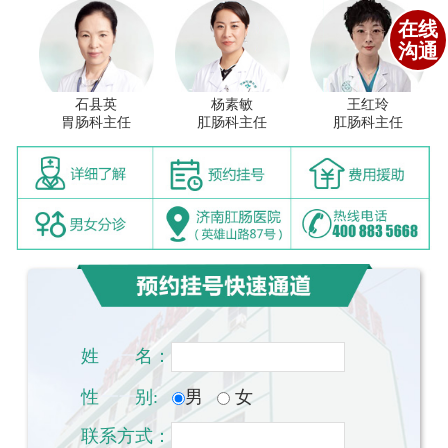
在线
沟通
石县英
杨素敏
王红玲
胃肠科主任
肛肠科主任
肛肠科主任
姓
一一
名：
性
一一
别:
男
女
联系方式：