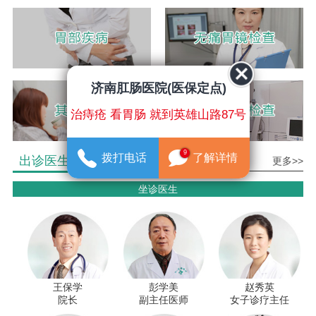
济南肛肠医院(医保定点)
治痔疮 看胃肠 就到英雄山路87号
9
拨打电话
了解详情
出诊医生介绍
更多>>
坐诊医生
王保学
彭学美
赵秀英
院长
副主任医师
女子诊疗主任