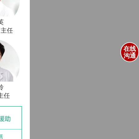
英
疗主任
在线
沟通
玲
主任