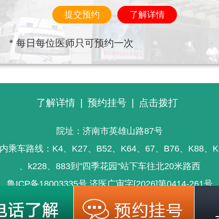
提交预约
了解详情
* 每日每位医师只可预约一次
了解详情
|
预约挂号
|
点击拨打
院址：济南市英雄山路87号
内乘车路线：K4、K27、B52、K64、67、B76、K88、K
、k228、883到"四季花园"站下车往北20米路西
鲁ICP备18003335号
济医广审字[2026]第0414-261号
信息仅供参考，不能为疾病诊断及医疗的依据，就医请遵