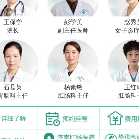
王保学
彭学美
赵秀
院长
副主任医师
女子诊
石县英
杨素敏
王红
胃肠科主任
肛肠科主任
肛肠科