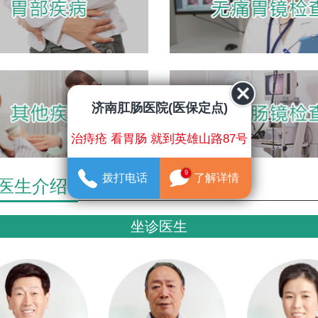
济南肛肠医院(医保定点)
治痔疮 看胃肠 就到英雄山路87号
9
拨打电话
了解详情
医生介绍
坐诊医生