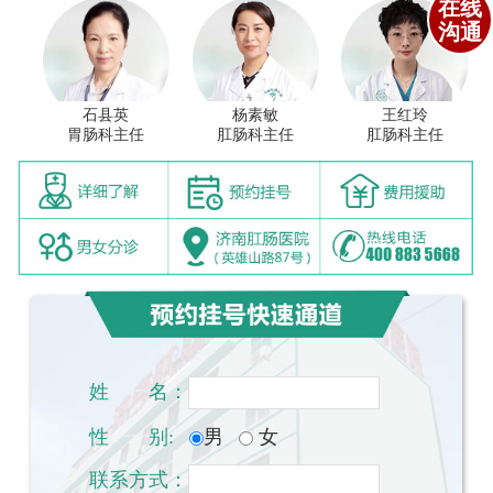
在线
沟通
石县英
杨素敏
王红玲
胃肠科主任
肛肠科主任
肛肠科主任
姓
一一
名：
性
一一
别:
男
女
联系方式：