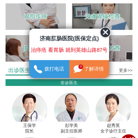
济南肛肠医院(医保定点)
治痔疮 看胃肠 就到英雄山路87号
9
拨打电话
了解详情
出诊医生介绍
更多>>
坐诊医生
王保学
彭学美
赵秀英
院长
副主任医师
女子诊疗主任