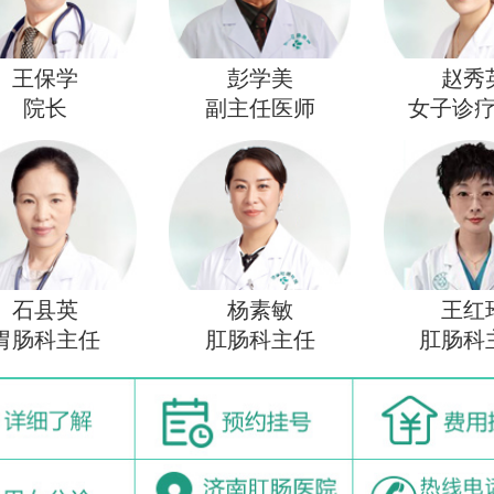
王保学
彭学美
赵秀
院长
副主任医师
女子诊
石县英
杨素敏
王红
胃肠科主任
肛肠科主任
肛肠科