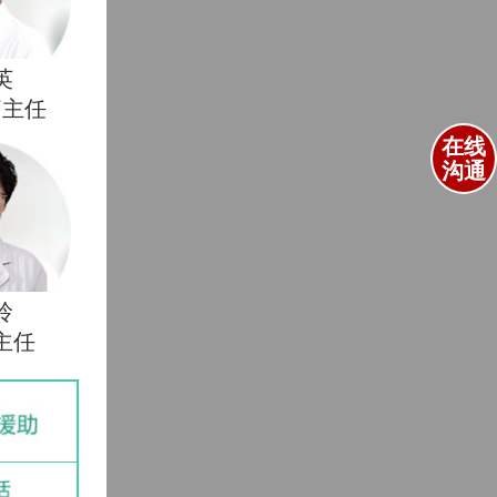
英
疗主任
在线
沟通
玲
主任