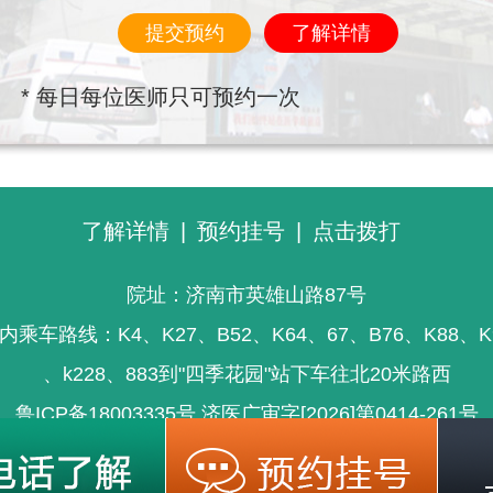
提交预约
了解详情
* 每日每位医师只可预约一次
了解详情
|
预约挂号
|
点击拨打
院址：济南市英雄山路87号
内乘车路线：K4、K27、B52、K64、67、B76、K88、K
、k228、883到"四季花园"站下车往北20米路西
鲁ICP备18003335号
济医广审字[2026]第0414-261号
信息仅供参考，不能为疾病诊断及医疗的依据，就医请遵