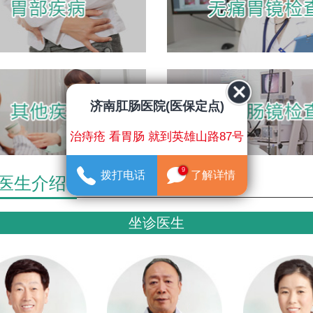
济南肛肠医院(医保定点)
治痔疮 看胃肠 就到英雄山路87号
9
拨打电话
了解详情
医生介绍
坐诊医生