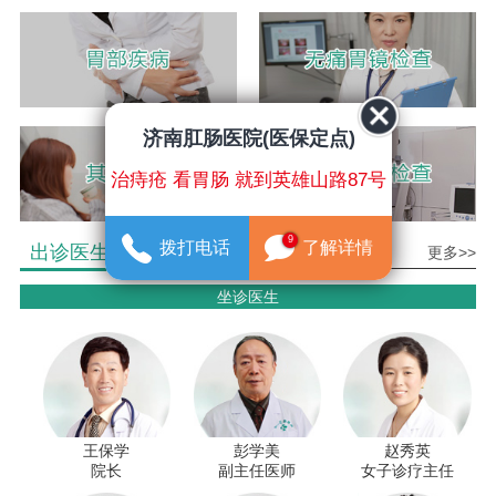
济南肛肠医院(医保定点)
治痔疮 看胃肠 就到英雄山路87号
9
拨打电话
了解详情
出诊医生介绍
更多>>
坐诊医生
王保学
彭学美
赵秀英
院长
副主任医师
女子诊疗主任