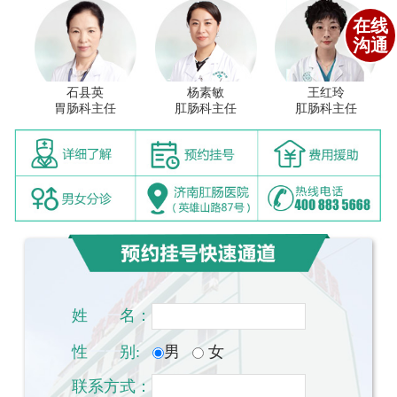
在线
沟通
石县英
杨素敏
王红玲
胃肠科主任
肛肠科主任
肛肠科主任
姓
一一
名：
性
一一
别:
男
女
联系方式：